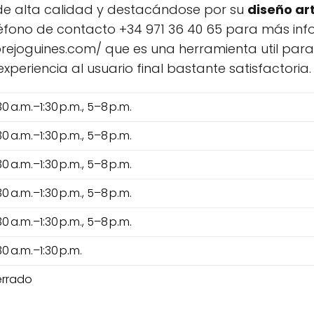
de alta calidad y destacándose por su
diseño ar
teléfono de contacto +34 971 36 40 65 para más in
brejoguines.com/ que es una herramienta util par
eriencia al usuario final bastante satisfactoria.
30 a.m.–1:30 p.m., 5–8 p.m.
30 a.m.–1:30 p.m., 5–8 p.m.
30 a.m.–1:30 p.m., 5–8 p.m.
30 a.m.–1:30 p.m., 5–8 p.m.
30 a.m.–1:30 p.m., 5–8 p.m.
30 a.m.–1:30 p.m.
rrado