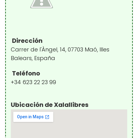
Dirección
Carrer de l'Àngel, 14, 07703 Maó, Illes
Balears, España
Teléfono
+34 623 22 23 99
Ubicación de Xalallibres