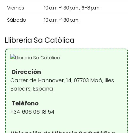
Viernes
10 a.m.–1:30 p.m., 5–8 p.m.
Sábado
10 a.m.–1:30 p.m.
Llibreria Sa Catòlica
Dirección
Carrer de Hannover, 14, 07703 Maó, Illes
Balears, España
Teléfono
+34 606 06 18 54