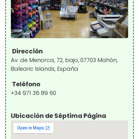
Dirección
Av. de Menorca, 72, bajo, 07703 Mahón,
Balearic Islands, España
Teléfono
+34 971 36 89 60
Ubicación de Séptima Página