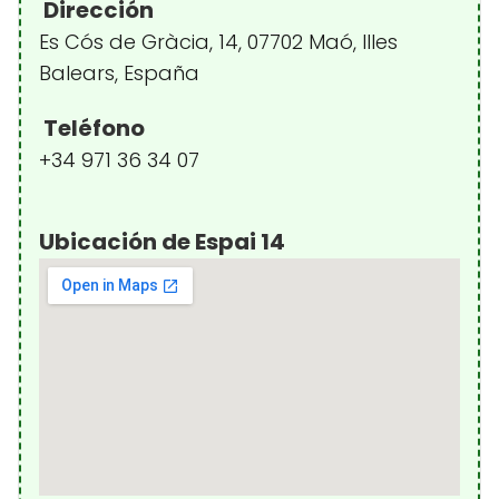
Dirección
Es Cós de Gràcia, 14, 07702 Maó, Illes
Balears, España
Teléfono
+34 971 36 34 07
Ubicación de Espai 14