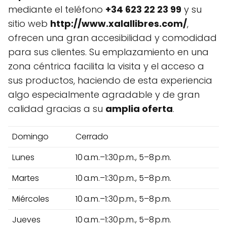
mediante el teléfono
+34 623 22 23 99
y su
sitio web
http://www.xalallibres.com/
,
ofrecen una gran accesibilidad y comodidad
para sus clientes. Su emplazamiento en una
zona céntrica facilita la visita y el acceso a
sus productos, haciendo de esta experiencia
algo especialmente agradable y de gran
calidad gracias a su
amplia oferta
.
Domingo
Cerrado
Lunes
10 a.m.–1:30 p.m., 5–8 p.m.
Martes
10 a.m.–1:30 p.m., 5–8 p.m.
Miércoles
10 a.m.–1:30 p.m., 5–8 p.m.
Jueves
10 a.m.–1:30 p.m., 5–8 p.m.