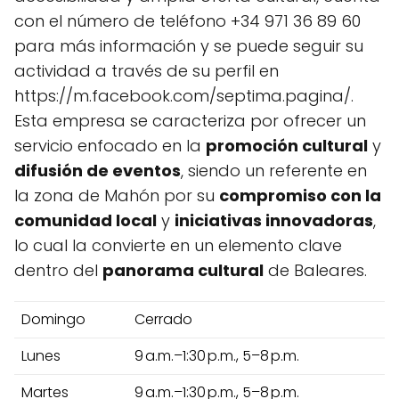
con el número de teléfono +34 971 36 89 60
para más información y se puede seguir su
actividad a través de su perfil en
https://m.facebook.com/septima.pagina/.
Esta empresa se caracteriza por ofrecer un
servicio enfocado en la
promoción cultural
y
difusión de eventos
, siendo un referente en
la zona de Mahón por su
compromiso con la
comunidad local
y
iniciativas innovadoras
,
lo cual la convierte en un elemento clave
dentro del
panorama cultural
de Baleares.
Domingo
Cerrado
Lunes
9 a.m.–1:30 p.m., 5–8 p.m.
Martes
9 a.m.–1:30 p.m., 5–8 p.m.