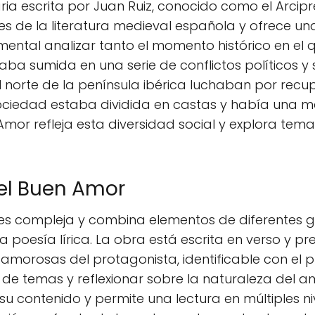
ria escrita por Juan Ruiz, conocido como el Arcipres
de la literatura medieval española y ofrece una r
mental analizar tanto el momento histórico en el
aba sumida en una serie de conflictos políticos y 
el norte de la península ibérica luchaban por recu
iedad estaba dividida en castas y había una mar
en Amor refleja esta diversidad social y explora te
del Buen Amor
 es compleja y combina elementos de diferentes gé
a poesía lírica. La obra está escrita en verso y pr
morosas del protagonista, identificable con el pr
e temas y reflexionar sobre la naturaleza del amo
u contenido y permite una lectura en múltiples nive