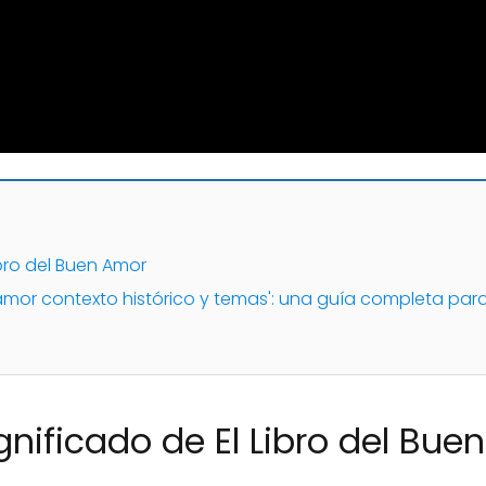
ibro del Buen Amor
en amor contexto histórico y temas': una guía completa par
gnificado de El Libro del Bu