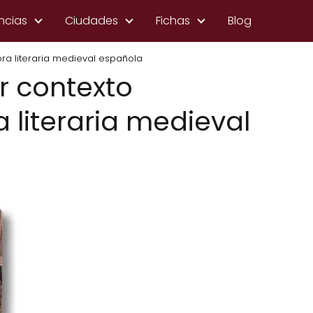
ncias
Ciudades
Fichas
Blog
bra literaria medieval española
or contexto
a literaria medieval