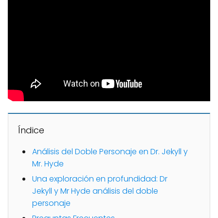
Índice
Análisis del Doble Personaje en Dr. Jekyll y
Mr. Hyde
Una exploración en profundidad: Dr
Jekyll y Mr Hyde análisis del doble
personaje