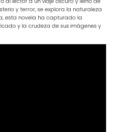
al lector a un viaje oscuro y lleno de
rio y terror, se explora la naturaleza
a, esta novela ha capturado la
ificado y la crudeza de sus imágenes y