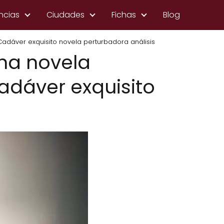
ncias
Ciudades
Fichas
Blog
 Cadáver exquisito novela perturbadora análisis
una novela
Cadáver exquisito