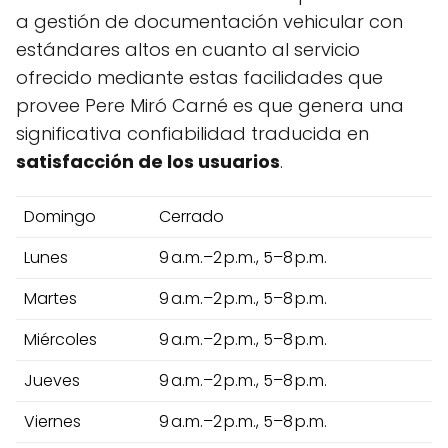
a gestión de documentación vehicular con
estándares altos en cuanto al servicio
ofrecido mediante estas facilidades que
provee Pere Miró Carné es que genera una
significativa confiabilidad traducida en
satisfacción de los usuarios
.
Domingo
Cerrado
Lunes
9 a.m.–2 p.m., 5–8 p.m.
Martes
9 a.m.–2 p.m., 5–8 p.m.
Miércoles
9 a.m.–2 p.m., 5–8 p.m.
Jueves
9 a.m.–2 p.m., 5–8 p.m.
Viernes
9 a.m.–2 p.m., 5–8 p.m.