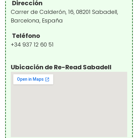
Dirección
Carrer de Calderón, 16, 08201 Sabadell,
Barcelona, España
Teléfono
+34 937 12 60 51
Ubicación de Re-Read Sabadell