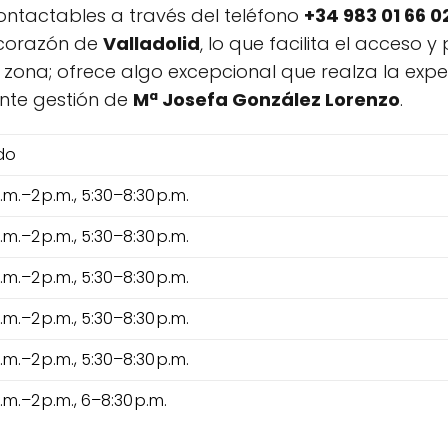
contactables a través del teléfono
+34 983 01 66 0
 corazón de
Valladolid
, lo que facilita el acceso y
la zona; ofrece algo excepcional que realza la ex
nte gestión de
Mª Josefa González Lorenzo
.
do
a.m.–2 p.m., 5:30–8:30 p.m.
a.m.–2 p.m., 5:30–8:30 p.m.
a.m.–2 p.m., 5:30–8:30 p.m.
a.m.–2 p.m., 5:30–8:30 p.m.
a.m.–2 p.m., 5:30–8:30 p.m.
a.m.–2 p.m., 6–8:30 p.m.