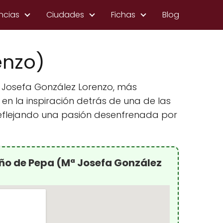
ncias
Ciudades
Fichas
Blog
enzo)
Mª Josefa González Lorenzo, más
n la inspiración detrás de una de las
reflejando una pasión desenfrenada por
eño de Pepa (Mª Josefa González