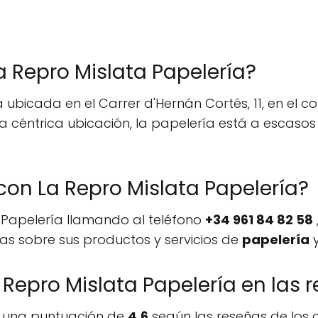
La Repro Mislata Papelería?
ubicada en el Carrer d'Hernán Cortés, 11, en el co
ta céntrica ubicación, la papelería está a escaso
n La Repro Mislata Papelería?
 Papelería llamando al teléfono
+34 961 84 82 58
as sobre sus productos y servicios de
papelería
Repro Mislata Papelería en las r
o una puntuación de
4.6
según las reseñas de los cl