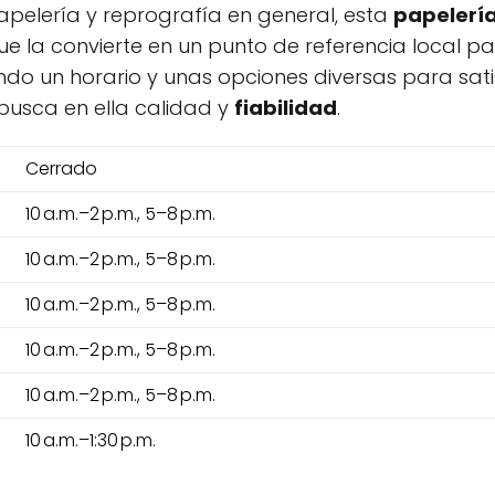
pelería y reprografía en general, esta
papelerí
que la convierte en un punto de referencia local p
o un horario y unas opciones diversas para sati
busca en ella calidad y
fiabilidad
.
Cerrado
10 a.m.–2 p.m., 5–8 p.m.
10 a.m.–2 p.m., 5–8 p.m.
10 a.m.–2 p.m., 5–8 p.m.
10 a.m.–2 p.m., 5–8 p.m.
10 a.m.–2 p.m., 5–8 p.m.
10 a.m.–1:30 p.m.