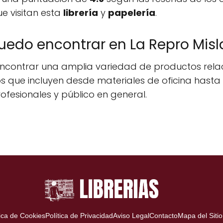
ue visitan esta
librería
y
papelería
.
uedo encontrar en La Repro Misl
 encontrar una amplia variedad de productos rel
s que incluyen desde materiales de oficina hasta 
ofesionales y público en general.
tica de Cookies
Política de Privacidad
Aviso Legal
Contacto
Mapa del Sitio