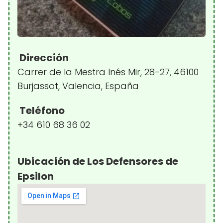
Dirección
Carrer de la Mestra Inés Mir, 28-27, 46100
Burjassot, Valencia, España
Teléfono
+34 610 68 36 02
Ubicación de Los Defensores de
Epsilon