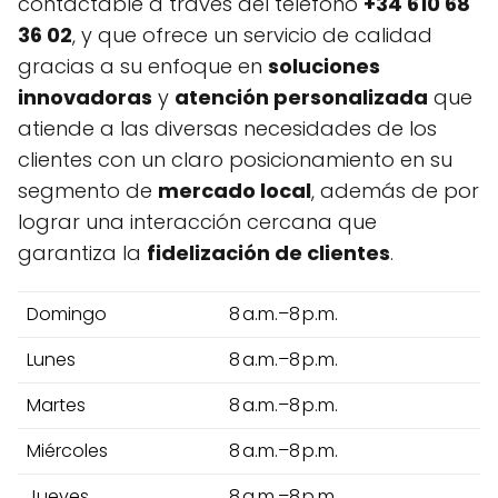
contactable a través del teléfono
+34 610 68
36 02
, y que ofrece un servicio de calidad
gracias a su enfoque en
soluciones
innovadoras
y
atención personalizada
que
atiende a las diversas necesidades de los
clientes con un claro posicionamiento en su
segmento de
mercado local
, además de por
lograr una interacción cercana que
garantiza la
fidelización de clientes
.
Domingo
8 a.m.–8 p.m.
Lunes
8 a.m.–8 p.m.
Martes
8 a.m.–8 p.m.
Miércoles
8 a.m.–8 p.m.
Jueves
8 a.m.–8 p.m.