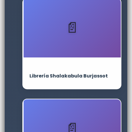
Librería Shalakabula Burjassot