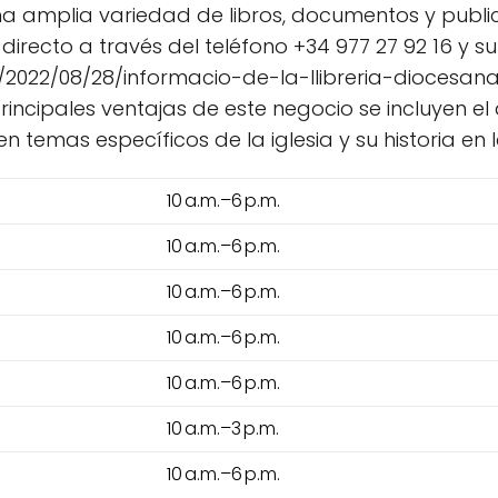
una amplia variedad de libros, documentos y public
directo a través del teléfono +34 977 27 92 16 y su
022/08/28/informacio-de-la-llibreria-diocesana/, 
principales ventajas de este negocio se incluyen e
 temas específicos de la iglesia y su historia en l
10 a.m.–6 p.m.
10 a.m.–6 p.m.
10 a.m.–6 p.m.
10 a.m.–6 p.m.
10 a.m.–6 p.m.
10 a.m.–3 p.m.
10 a.m.–6 p.m.