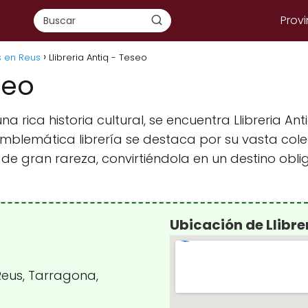
Provi
s en Reus
Llibreria Antiq - Teseo
seo
a rica historia cultural, se encuentra Llibreria An
ta emblemática librería se destaca por su vasta 
e gran rareza, convirtiéndola en un destino oblig
Ubicación de Llibre
Reus, Tarragona,