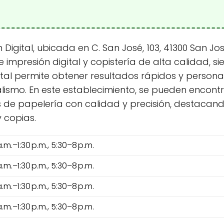
Digital, ubicada en C. San José, 103, 41300 San Jos
impresión digital y copistería de alta calidad, s
gital permite obtener resultados rápidos y persona
alismo. En este establecimiento, se pueden encontra
s de papelería con calidad y precisión, destaca
 copias.
a.m.–1:30 p.m., 5:30–8 p.m.
a.m.–1:30 p.m., 5:30–8 p.m.
a.m.–1:30 p.m., 5:30–8 p.m.
a.m.–1:30 p.m., 5:30–8 p.m.