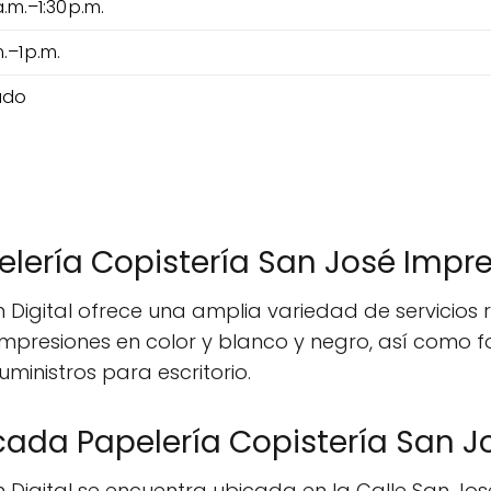
a.m.–1:30 p.m.
m.–1 p.m.
ado
elería Copistería San José Impre
 Digital ofrece una amplia variedad de servicios r
 impresiones en color y blanco y negro, así como
ministros para escritorio.
ada Papelería Copistería San Jo
 Digital se encuentra ubicada en la Calle San José