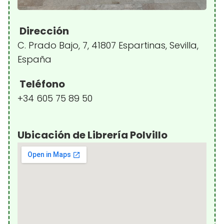
Dirección
C. Prado Bajo, 7, 41807 Espartinas, Sevilla,
España
Teléfono
+34 605 75 89 50
Ubicación de Librería Polvillo