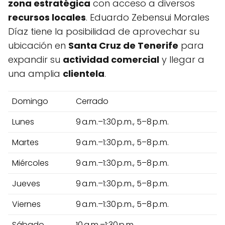
zona estratégica
con acceso a diversos
recursos locales
. Eduardo Zebensui Morales
Díaz tiene la posibilidad de aprovechar su
ubicación en
Santa Cruz de Tenerife
para
expandir su
actividad comercial
y llegar a
una amplia
clientela
.
Domingo
Cerrado
Lunes
9 a.m.–1:30 p.m., 5–8 p.m.
Martes
9 a.m.–1:30 p.m., 5–8 p.m.
Miércoles
9 a.m.–1:30 p.m., 5–8 p.m.
Jueves
9 a.m.–1:30 p.m., 5–8 p.m.
Viernes
9 a.m.–1:30 p.m., 5–8 p.m.
Sábado
10 a.m.–1:30 p.m.