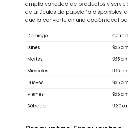
amplia variedad de productos y servicio
de artículos de papelería disponibles, 
que la convierte en una opción ideal pa
Domingo
Cerra
Lunes
9:15 a.
Martes
9:15 a.
Miércoles
9:15 a.
Jueves
9:15 a.
Viernes
9:15 a.
Sábado
9:30 a.