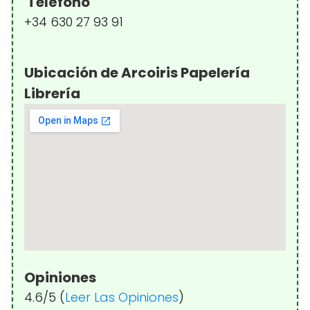
Teléfono
+34 630 27 93 91
Ubicación de Arcoiris Papelería
Librería
Opiniones
4.6/5 (
Leer Las Opiniones
)