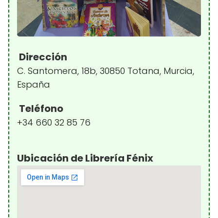
Dirección
C. Santomera, 18b, 30850 Totana, Murcia,
España
Teléfono
+34 660 32 85 76
Ubicación de Librería Fénix