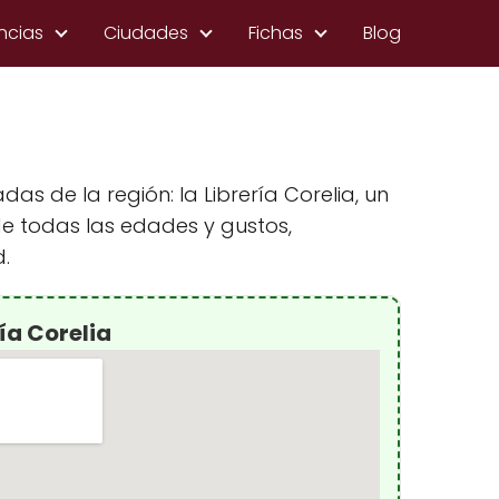
ncias
Ciudades
Fichas
Blog
as de la región: la Librería Corelia, un
de todas las edades y gustos,
.
ía Corelia