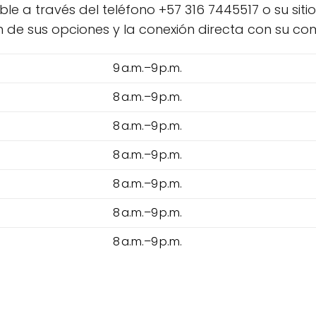
 a través del teléfono +57 316 7445517 o su siti
ión de sus opciones y la conexión directa con su c
9 a.m.–9 p.m.
8 a.m.–9 p.m.
8 a.m.–9 p.m.
8 a.m.–9 p.m.
8 a.m.–9 p.m.
8 a.m.–9 p.m.
8 a.m.–9 p.m.