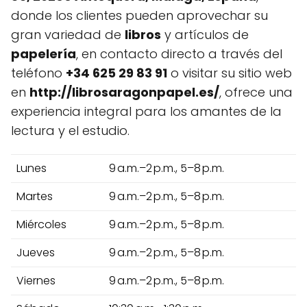
donde los clientes pueden aprovechar su
gran variedad de
libros
y artículos de
papelería
, en contacto directo a través del
teléfono
+34 625 29 83 91
o visitar su sitio web
en
http://librosaragonpapel.es/
, ofrece una
experiencia integral para los amantes de la
lectura y el estudio.
Lunes
9 a.m.–2 p.m., 5–8 p.m.
Martes
9 a.m.–2 p.m., 5–8 p.m.
Miércoles
9 a.m.–2 p.m., 5–8 p.m.
Jueves
9 a.m.–2 p.m., 5–8 p.m.
Viernes
9 a.m.–2 p.m., 5–8 p.m.