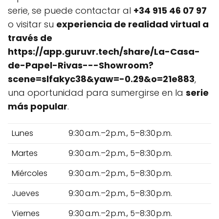
serie, se puede contactar al
+34 915 46 07 97
o visitar su
experiencia de realidad virtual a
través de
https://app.guruvr.tech/share/La-Casa-
de-Papel-Rivas---Showroom?
scene=slfakyc38&yaw=-0.29&o=21e883
,
una oportunidad para sumergirse en la
serie
más popular
.
Lunes
9:30 a.m.–2 p.m., 5–8:30 p.m.
Martes
9:30 a.m.–2 p.m., 5–8:30 p.m.
Miércoles
9:30 a.m.–2 p.m., 5–8:30 p.m.
Jueves
9:30 a.m.–2 p.m., 5–8:30 p.m.
Viernes
9:30 a.m.–2 p.m., 5–8:30 p.m.