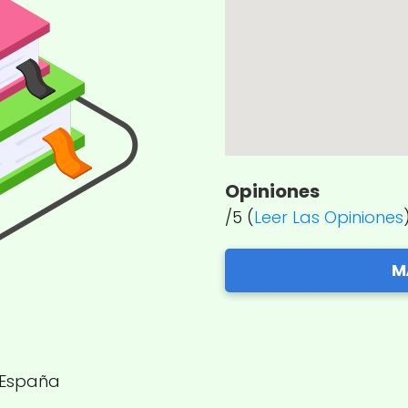
Opiniones
/5 (
Leer Las Opiniones
M
, España