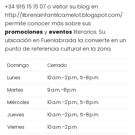
+34 916 15 15 07 o visitar su blog en
http://libreriainfantilcamelot.blogspot.com/
permite conocer más sobre sus
promociones
y
eventos
literarios. Su
ubicación en Fuenlabrada la convierte en un
punto de referencia cultural en la zona.
Domingo
Cerrado
Lunes
10 a.m.–2 p.m., 5–8 p.m.
Martes
9 a.m.–8 p.m.
Miércoles
10 a.m.–2 p.m., 5–8 p.m.
Jueves
10 a.m.–2 p.m., 5–8 p.m.
Viernes
10 a.m.–2 p.m.