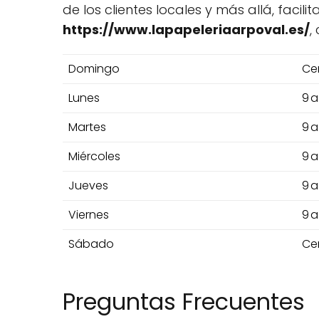
de los clientes locales y más allá, faci
https://www.lapapeleriaarpoval.es/
,
Domingo
Ce
Lunes
9 a
Martes
9 a
Miércoles
9 a
Jueves
9 a
Viernes
9 a
Sábado
Ce
Preguntas Frecuentes