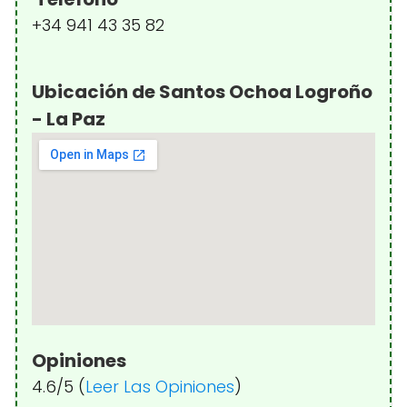
+34 941 43 35 82
Ubicación de Santos Ochoa Logroño
- La Paz
Opiniones
4.6/5 (
Leer Las Opiniones
)