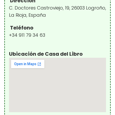
Dirección
C. Doctores Castroviejo, 19, 26003 Logroño,
La Rioja, España
Teléfono
+34 911 79 34 63
Ubicación de Casa del Libro