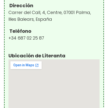
Dirección
Carrer del Call, 4, Centre, 07001 Palma,
Illes Balears, España
Teléfono
+34 687 02 25 87
Ubicación de Literanta