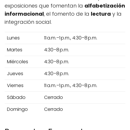
exposiciones que fomentan la
alfabetización
informacional
, el fomento de la
lectura
y la
integración social.
Lunes
11 a.m.–1 p.m., 4:30–8 p.m.
Martes
4:30–8 p.m.
Miércoles
4:30–8 p.m.
Jueves
4:30–8 p.m.
Viernes
11 a.m.–1 p.m., 4:30–8 p.m.
Sábado
Cerrado
Domingo
Cerrado