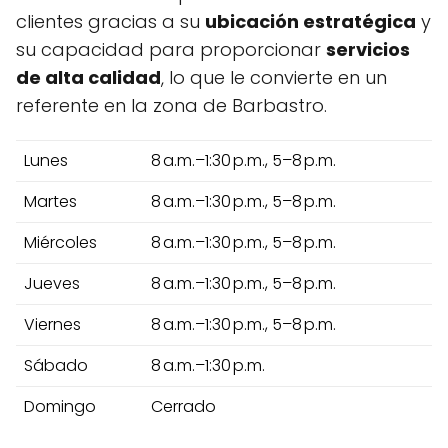
clientes gracias a su
ubicación estratégica
y
su capacidad para proporcionar
servicios
de alta calidad
, lo que le convierte en un
referente en la zona de Barbastro.
Lunes
8 a.m.–1:30 p.m., 5–8 p.m.
Martes
8 a.m.–1:30 p.m., 5–8 p.m.
Miércoles
8 a.m.–1:30 p.m., 5–8 p.m.
Jueves
8 a.m.–1:30 p.m., 5–8 p.m.
Viernes
8 a.m.–1:30 p.m., 5–8 p.m.
Sábado
8 a.m.–1:30 p.m.
Domingo
Cerrado