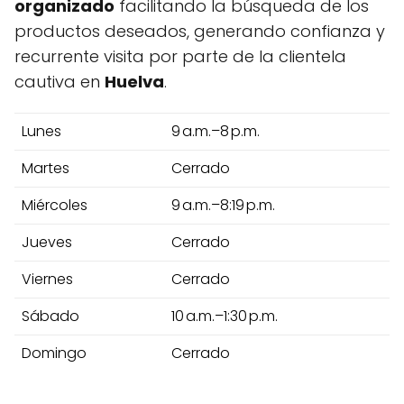
organizado
facilitando la búsqueda de los
productos deseados, generando confianza y
recurrente visita por parte de la clientela
cautiva en
Huelva
.
Lunes
9 a.m.–8 p.m.
Martes
Cerrado
Miércoles
9 a.m.–8:19 p.m.
Jueves
Cerrado
Viernes
Cerrado
Sábado
10 a.m.–1:30 p.m.
Domingo
Cerrado