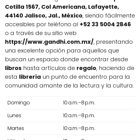
Cotilla 1567, Col Americana, Lafayette,
44140 Jalisco, Jal., México
, siendo fácilmente
accesibles por teléfono al
+52 33 5004 2846
o a través de su sitio web
https://www.gandhi.com.mx/
, presentando
una excelente opción para aquellos que
buscan un espacio donde encontrar desde
libros
hasta artículos de
regalo
, haciendo de
esta
librería
un punto de encuentro para la
comunidad amante de la lectura y la cultura.
Domingo
10 a.m.–8 p.m.
Lunes
10 a.m.–8 p.m.
Martes
10 a.m.–8 p.m.