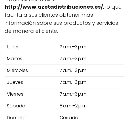
http://www.azetadistribuciones.es/
, lo que
facilita a sus clientes obtener más
información sobre sus productos y servicios
de manera eficiente.
Lunes
7 a.m.–3 p.m.
Martes
7 a.m.–3 p.m.
Miércoles
7 a.m.–3 p.m.
Jueves
7 a.m.–3 p.m.
Viernes
7 a.m.–3 p.m.
Sábado
8 a.m.–2 p.m.
Domingo
Cerrado