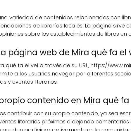
una variedad de contenidos relacionados con librer
omendaciones de librerías locales. La página sirv
piniones sobre los establecimientos de libros en d
 página web de Mira què fa el 
 què fa el veí a través de su URL, https://www.m
ermite a los usuarios navegar por diferentes secci
s y eventos literarios.
propio contenido en Mira què fa 
arios contribuir con su propio contenido, ya sea es
ventos literarios próximos o dejando comentarios 
ios pueden participar activamente en la comunida