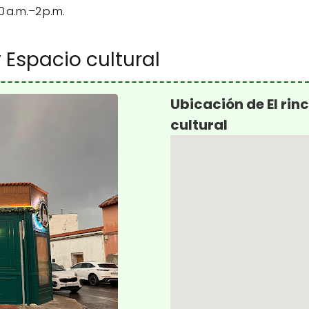
0 a.m.–2 p.m.
y Espacio cultural
Ubicación de El rin
cultural