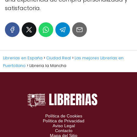
satisfactoria.
Librerias en España
Ciudad Real
Las mejores Librerías en
Puertollano
Libreria la Mancha
Política de Cookies
Política de Privacidad
Aviso Legal
Contacto
Mapa del Sitio