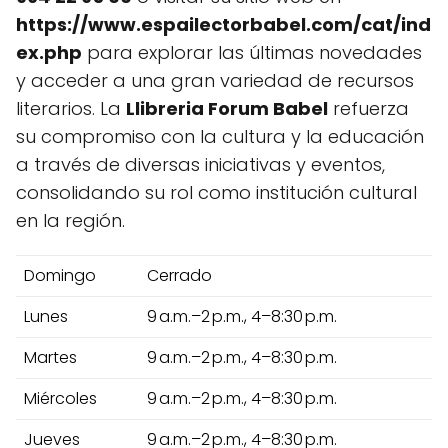
https://www.espailectorbabel.com/cat/ind
ex.php
para explorar las últimas novedades
y acceder a una gran variedad de recursos
literarios. La
Llibreria Forum Babel
refuerza
su compromiso con la cultura y la educación
a través de diversas iniciativas y eventos,
consolidando su rol como institución cultural
en la región.
Domingo
Cerrado
Lunes
9 a.m.–2 p.m., 4–8:30 p.m.
Martes
9 a.m.–2 p.m., 4–8:30 p.m.
Miércoles
9 a.m.–2 p.m., 4–8:30 p.m.
Jueves
9 a.m.–2 p.m., 4–8:30 p.m.