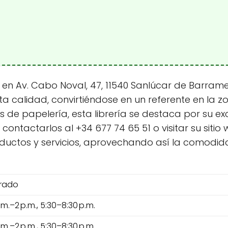
 en Av. Cabo Noval, 47, 11540 Sanlúcar de Barram
ta calidad, convirtiéndose en un referente en la 
los de papelería, esta librería se destaca por su ex
tactarlos al +34 677 74 65 51 o visitar su sitio
ductos y servicios, aprovechando así la comodida
rado
.m.–2 p.m., 5:30–8:30 p.m.
.m.–2 p.m., 5:30–8:30 p.m.