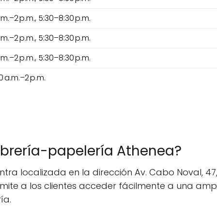
.m.–2 p.m., 5:30–8:30 p.m.
.m.–2 p.m., 5:30–8:30 p.m.
.m.–2 p.m., 5:30–8:30 p.m.
0 a.m.–2 p.m.
ibrería-papelería Athenea?
tra localizada en la dirección Av. Cabo Noval, 4
rmite a los clientes acceder fácilmente a una amp
ía.