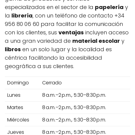
especializados en el sector de la
papelería
y
la
librería
, con un teléfono de contacto +34
956 80 06 60 para facilitar la comunicación
con los clientes, sus
ventajas
incluyen acceso
a una gran variedad de
material escolar
y
libros
en un solo lugar y la localidad es
céntrica facilitando la accesibilidad
geográfica a sus clientes.
Domingo
Cerrado
Lunes
8 a.m.–2 p.m., 5:30–8:30 p.m.
Martes
8 a.m.–2 p.m., 5:30–8:30 p.m.
Miércoles
8 a.m.–2 p.m., 5:30–8:30 p.m.
Jueves
8 a.m.–2 p.m., 5:30–8:30 p.m.