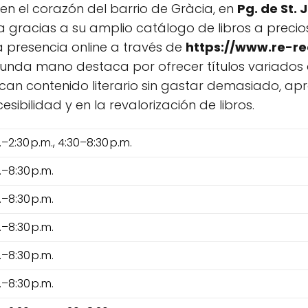
n el corazón del barrio de Gràcia, en
Pg. de St.
 gracias a su amplio catálogo de libros a precios
a presencia online a través de
https://www.re-re
egunda mano destaca por ofrecer títulos variados 
can contenido literario sin gastar demasiado, a
ibilidad y en la revalorización de libros.
.–2:30 p.m., 4:30–8:30 p.m.
.–8:30 p.m.
.–8:30 p.m.
.–8:30 p.m.
.–8:30 p.m.
.–8:30 p.m.