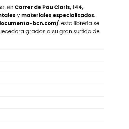
na, en
Carrer de Pau Claris, 144,
ntales
y
materiales especializados
.
.documenta-bcn.com/
, esta librería se
quecedora gracias a su gran surtido de