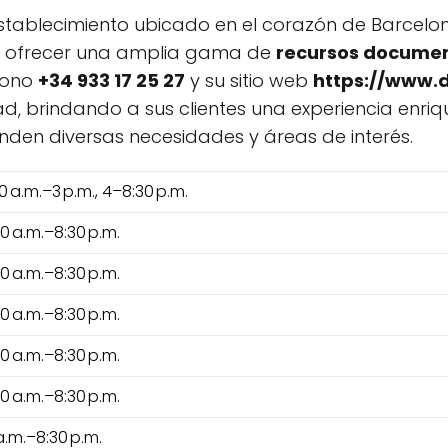
stablecimiento ubicado en el corazón de Barcelo
or ofrecer una amplia gama de
recursos docume
éfono
+34 933 17 25 27
y su sitio web
https://www
ad, brindando a sus clientes una experiencia enri
nden diversas necesidades y áreas de interés.
30 a.m.–3 p.m., 4–8:30 p.m.
30 a.m.–8:30 p.m.
30 a.m.–8:30 p.m.
30 a.m.–8:30 p.m.
30 a.m.–8:30 p.m.
30 a.m.–8:30 p.m.
a.m.–8:30 p.m.