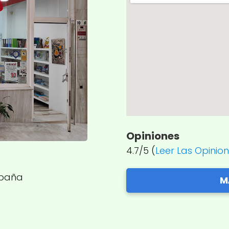
Opiniones
4.7/5 (
Leer Las Opinio
España
M