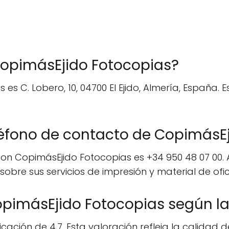
 CopimásEjido Fotocopias?
es C. Lobero, 10, 04700 El Ejido, Almería, España.
.
léfono de contacto de CopimásE
on CopimásEjido Fotocopias es +34 950 48 07 00.
bre sus servicios de impresión y material de ofic
CopimásEjido Fotocopias según l
cación de 4.7. Esta valoración refleja la calidad d