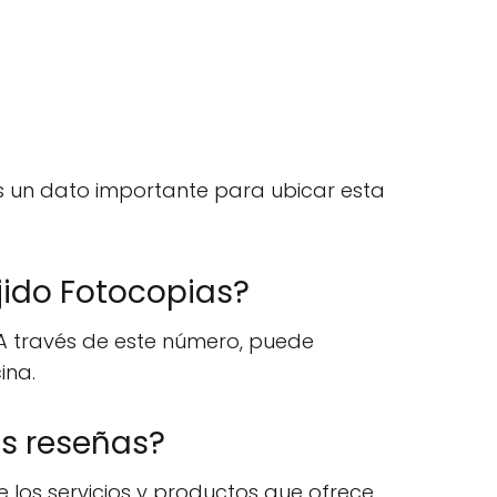
 Es un dato importante para ubicar esta
jido Fotocopias?
 A través de este número, puede
ina.
as reseñas?
e los servicios y productos que ofrece