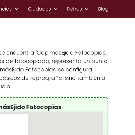
ncias
Ciudades
Fichas
Blog
 se encuentra 'CopimásEjido Fotocopias',
os de fotocopiado, representa un punto
pimásEjido Fotocopias' se configura
ásicos de reprografía, sino también a
udio.
másEjido Fotocopias