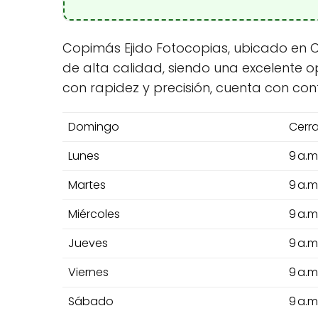
Copimás Ejido Fotocopias, ubicado en C. 
de alta calidad, siendo una excelente 
con rapidez y precisión, cuenta con con
Domingo
Cerr
Lunes
9 a.m
Martes
9 a.m
Miércoles
9 a.m
Jueves
9 a.m
Viernes
9 a.m
Sábado
9 a.m