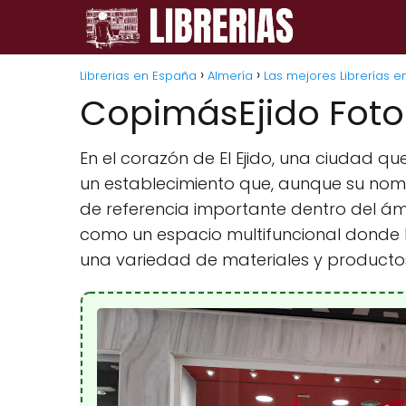
Librerias en España
Almería
Las mejores Librerías en
CopimásEjido Foto
En el corazón de El Ejido, una ciudad q
un establecimiento que, aunque su nomb
de referencia importante dentro del ámbi
como un espacio multifuncional donde 
una variedad de materiales y productos 