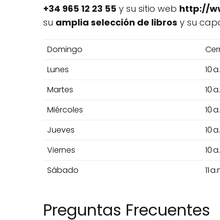
+34 965 12 23 55
y su sitio web
http://w
su
amplia selección de libros
y su capa
Domingo
Cer
Lunes
10 a
Martes
10 a
Miércoles
10 a
Jueves
10 a
Viernes
10 a
Sábado
11 a
Preguntas Frecuentes