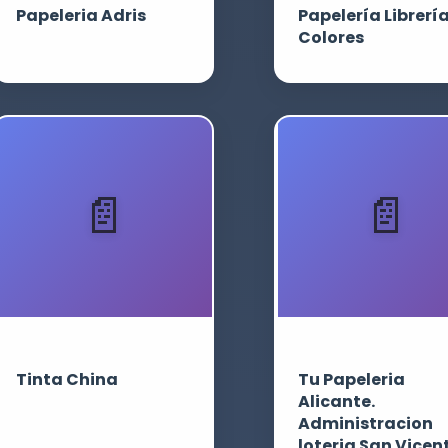
Papeleria Adris
Papelería Librerí
Colores
Tinta China
Tu Papeleria
Alicante.
Administracion
loteria San Vicen