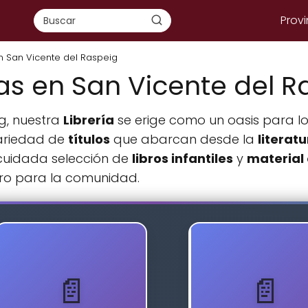
Provi
en San Vicente del Raspeig
ías en San Vicente del R
g, nuestra
Librería
se erige como un oasis para lo
variedad de
títulos
que abarcan desde la
literatu
cuidada selección de
libros infantiles
y
material
tro para la comunidad.