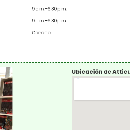
9 a.m.–6:30 p.m.
9 a.m.–6:30 p.m.
Cerrado
Ubicación de Atticu