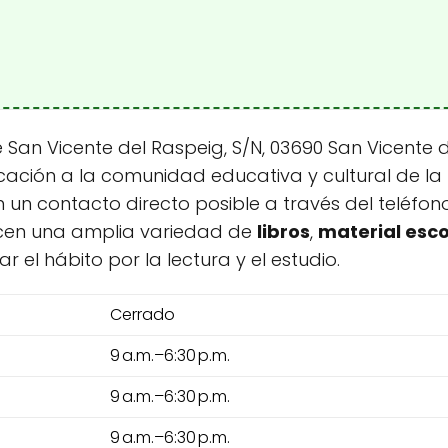
 San Vicente del Raspeig, S/N, 03690 San Vicente 
icación a la comunidad educativa y cultural de la
n un contacto directo posible a través del teléfo
ecen una amplia variedad de
libros
,
material esco
el hábito por la lectura y el estudio.
Cerrado
9 a.m.–6:30 p.m.
9 a.m.–6:30 p.m.
9 a.m.–6:30 p.m.