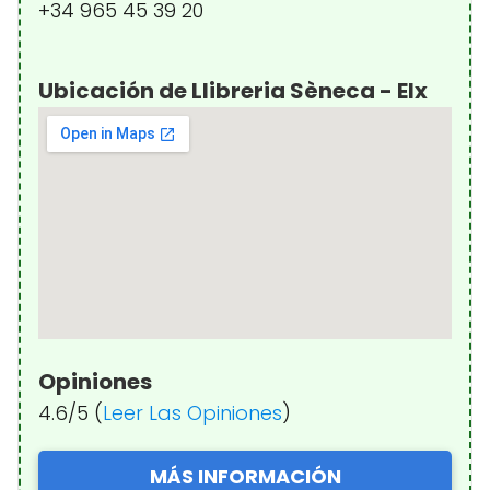
+34 965 45 39 20
Ubicación de Llibreria Sèneca - Elx
Opiniones
4.6/5 (
Leer Las Opiniones
)
MÁS INFORMACIÓN