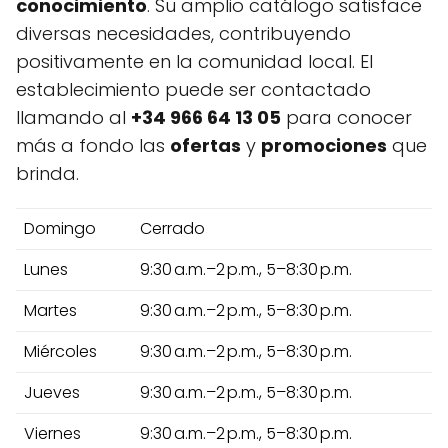
conocimiento
. Su amplio catálogo satisface
diversas necesidades, contribuyendo
positivamente en la comunidad local. El
establecimiento puede ser contactado
llamando al
+34 966 64 13 05
para conocer
más a fondo las
ofertas
y
promociones
que
brinda.
Domingo
Cerrado
Lunes
9:30 a.m.–2 p.m., 5–8:30 p.m.
Martes
9:30 a.m.–2 p.m., 5–8:30 p.m.
Miércoles
9:30 a.m.–2 p.m., 5–8:30 p.m.
Jueves
9:30 a.m.–2 p.m., 5–8:30 p.m.
Viernes
9:30 a.m.–2 p.m., 5–8:30 p.m.