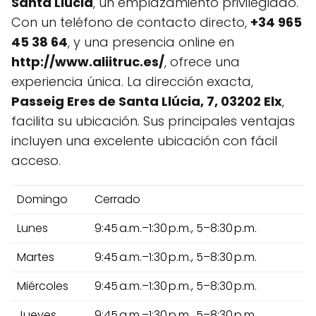
Santa Llúcia
, un emplazamiento privilegiado.
Con un teléfono de contacto directo,
+34 965
45 38 64
, y una presencia online en
http://www.aliitruc.es/
, ofrece una
experiencia única. La dirección exacta,
Passeig Eres de Santa Llúcia, 7, 03202 Elx
,
facilita su ubicación. Sus principales ventajas
incluyen una excelente ubicación con fácil
acceso.
Domingo
Cerrado
Lunes
9:45 a.m.–1:30 p.m., 5–8:30 p.m.
Martes
9:45 a.m.–1:30 p.m., 5–8:30 p.m.
Miércoles
9:45 a.m.–1:30 p.m., 5–8:30 p.m.
Jueves
9:45 a.m.–1:30 p.m., 5–8:30 p.m.