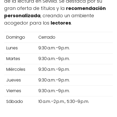
de la lectura en Sevilla. Se destaca por su
gran oferta de títulos y la
recomendación
personalizada
, creando un ambiente
acogedor para los
lectores
.
Domingo
Cerrado
Lunes
9:30 a.m.–9 p.m.
Martes
9:30 a.m.–9 p.m.
Miércoles
9:30 a.m.–9 p.m.
Jueves
9:30 a.m.–9 p.m.
Viernes
9:30 a.m.–9 p.m.
Sábado
10 a.m.–2 p.m., 5:30–9 p.m.