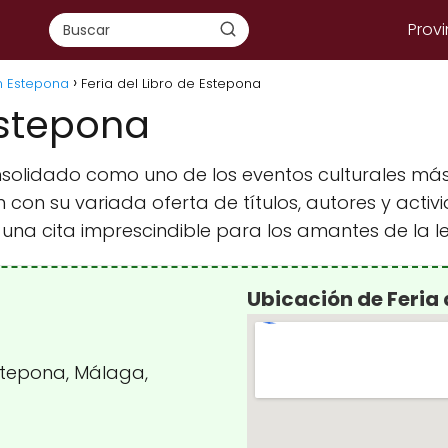
Provi
en Estepona
Feria del Libro de Estepona
Estepona
onsolidado como uno de los eventos culturales más
n con su variada oferta de títulos, autores y act
o una cita imprescindible para los amantes de la le
Ubicación de Feria 
stepona, Málaga,