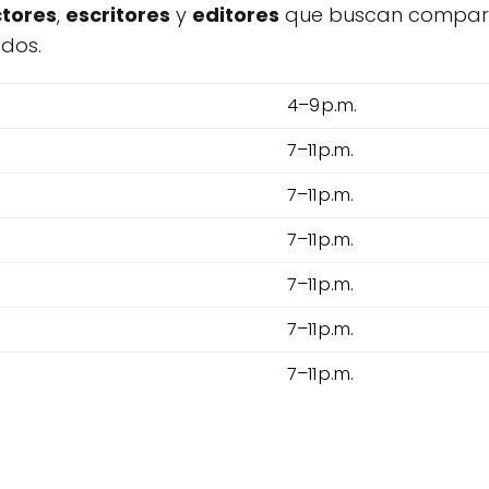
ctores
,
escritores
y
editores
que buscan comparti
odos.
4–9 p.m.
7–11 p.m.
7–11 p.m.
7–11 p.m.
7–11 p.m.
7–11 p.m.
7–11 p.m.