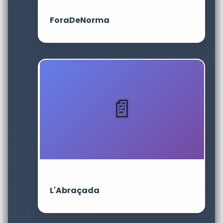
ForaDeNorma
L'Abraçada